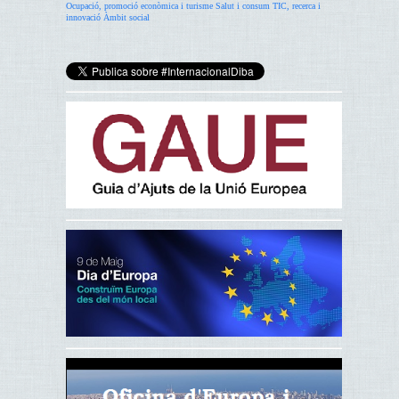
Ocupació, promoció econòmica i turisme
Salut i consum
TIC, recerca i
innovació
Àmbit social