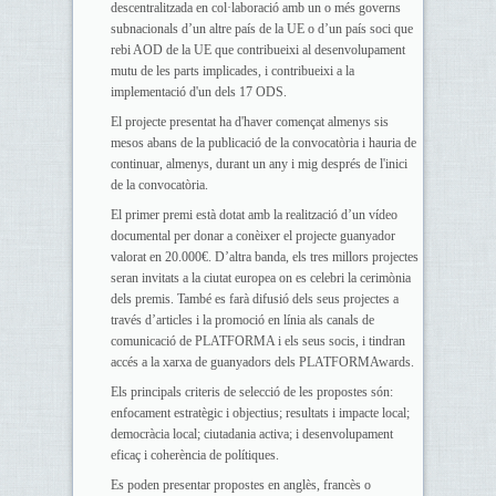
descentralitzada en col·laboració amb un o més governs
subnacionals d’un altre país de la UE o d’un país soci que
rebi AOD de la UE que contribueixi al desenvolupament
mutu de les parts implicades, i contribueixi a la
implementació d'un dels 17 ODS.
El projecte presentat ha d'haver començat almenys sis
mesos abans de la publicació de la convocatòria i hauria de
continuar, almenys, durant un any i mig després de l'inici
de la convocatòria.
El primer premi està dotat amb la realització d’un vídeo
documental per donar a conèixer el projecte guanyador
valorat en 20.000€. D’altra banda, els tres millors projectes
seran invitats a la ciutat europea on es celebri la cerimònia
dels premis. També es farà difusió dels seus projectes a
través d’articles i la promoció en línia als canals de
comunicació de PLATFORMA i els seus socis, i tindran
accés a la xarxa de guanyadors dels PLATFORMAwards.
Els principals criteris de selecció de les propostes són:
enfocament estratègic i objectius; resultats i impacte local;
democràcia local; ciutadania activa; i desenvolupament
eficaç i coherència de polítiques.
Es poden presentar propostes en anglès, francès o