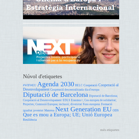
Núvol d'etiquetes
Agenda 2030
Cooperació al
Cooperació
#WIFI4EU
BELC
Desenvolupament
Cooperació descentralitzada
dia d'europa
Diputació de Barcelona
Diputació de Barcelona;
Cooperació al Desenvolupament
EDLS
Erasmus+; Cos europeu de solidaritat;
Projectes; Comissió Europea; inclusió; diversitat
Fons europeus
Formació
Next Generation EU
ODS
igualtat
joventut
Manresa
Que es mou a Europa; UE; Unió Europea
Resiliència
més etiquetes