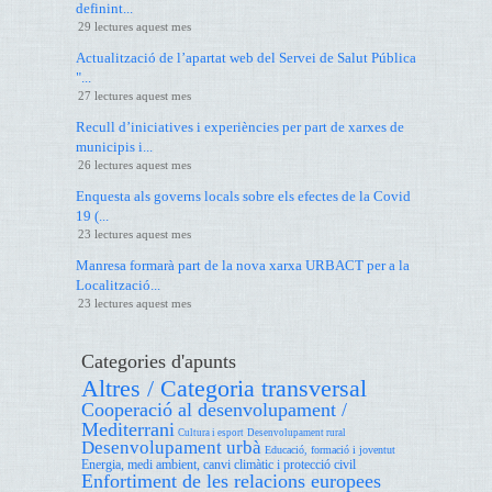
definint...
29 lectures aquest mes
Actualització de l’apartat web del Servei de Salut Pública
"...
27 lectures aquest mes
Recull d’iniciatives i experiències per part de xarxes de
municipis i...
26 lectures aquest mes
Enquesta als governs locals sobre els efectes de la Covid
19 (...
23 lectures aquest mes
Manresa formarà part de la nova xarxa URBACT per a la
Localització...
23 lectures aquest mes
Categories d'apunts
Altres / Categoria transversal
Cooperació al desenvolupament /
Mediterrani
Cultura i esport
Desenvolupament rural
Desenvolupament urbà
Educació, formació i joventut
Energia, medi ambient, canvi climàtic i protecció civil
Enfortiment de les relacions europees