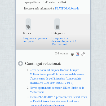
espanyol fins el 31 d’octubre de 2024.
Trobareu més informació a:
PLATFORMAwards
1
1
Temes:
Categories:
Programes i premis
Cooperació al
europeus
desenvolupament /
Mediterrani
534 lectures
Contingut relacionat:
Cerca de socis pel projecte Horizon Europe:
Millorar la comprensió i conservació dels serveis
d'ecosistemes de pol·linitzadors (convocatòria
HORIZON-CL6-2024-BIODIV-01-3)
Noves oportunitats de suport UE en l'àmbit de la
Mediterrània
Premis PLATFORMA per reconèixer l’excel·lència
en l’acció internacional de ciutats i regions en
cooperació al desenvolupament